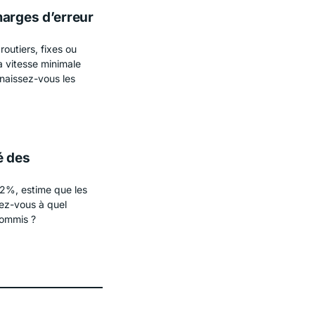
marges d’erreur
routiers, fixes ou
a vitesse minimale
naissez-vous les
é des
72%, estime que les
vez-vous à quel
commis ?