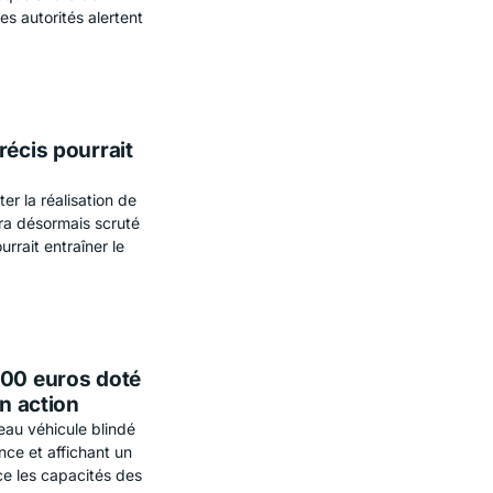
s autorités alertent
récis pourrait
er la réalisation de
ra désormais scruté
rrait entraîner le
000 euros doté
en action
eau véhicule blindé
nce et affichant un
ce les capacités des