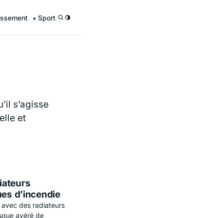
issement
Sport
/
’il s’agisse
lle et
iateurs
ues d’incendie
s avec des radiateurs
risque avéré de