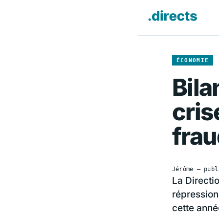
ÉCONOMIE
Bila
cris
frau
Jérôme
— publ
La Directi
répression
cette anné