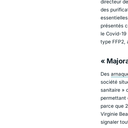
directeur d
des purifica
essentielle
présentés c
le Covid-19
type FFP2, a
« Majora
Des
arnaqu
société sit
sanitaire »
permettant 
parce que 2
Virginie Be
signaler to