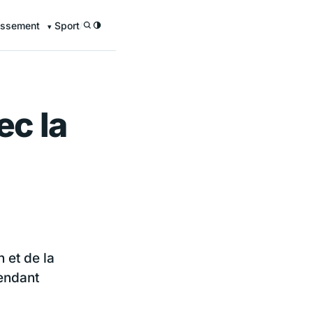
issement
Sport
/
ec la
 et de la
endant