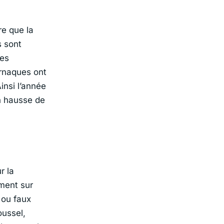
re que la
s sont
res
rnaques ont
Ainsi l’année
n hausse de
r la
ement sur
 ou faux
oussel,