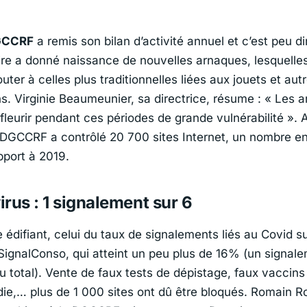
GCCRF
a remis son bilan d’activité annuel et c’est peu di
aire a donné naissance de nouvelles arnaques, lesquelle
uter à celles plus traditionnelles liées aux jouets et aut
s. Virginie Beaumeunier, sa directrice, résume :
« Les a
fleurir pendant ces périodes de grande vulnérabilité »
. 
a DGCCRF a contrôlé 20 700 sites Internet, un nombre e
port à 2019.
rus : 1 signalement sur 6
e édifiant, celui du taux de signalements liés au Covid su
SignalConso, qui atteint un peu plus de 16% (un signal
u total). Vente de faux tests de dépistage, faux vaccins
die,… plus de 1 000 sites ont dû être bloqués. Romain R