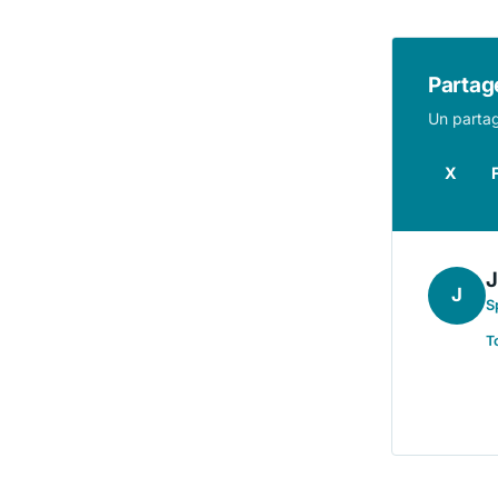
Partage
Un partag
X
J
S
T