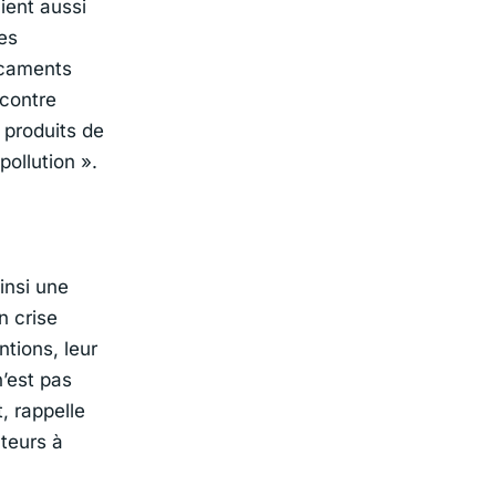
ient aussi
les
icaments
contre
 produits de
ollution »
.​
Ainsi une
n crise
ntions, leur
’est pas
, rappelle
teurs à