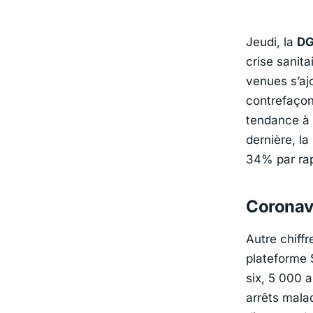
Jeudi, la
D
crise sanit
venues s’ajo
contrefaçon
tendance à 
dernière, l
34% par rap
Coronavi
Autre chiffr
plateforme 
six, 5 000 a
arrêts mala