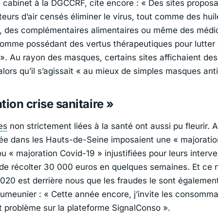
e cabinet à la DGCCRF, cite encore :
« Des sites proposa
teurs d’air censés éliminer le virus, tout comme des hui
s, des complémentaires alimentaires ou même des méd
omme possédant des vertus thérapeutiques pour lutter 
 »
. Au rayon des masques, certains sites affichaient des
lors qu’il s’agissait
« au mieux de simples masques antip
tion crise sanitaire »
es
non strictement liées à la santé ont aussi pu fleurir. 
uée dans les Hauts-de-Seine imposaient une
« majoratio
ou
« majoration Covid-19 »
injustifiées pour leurs interve
de récolter 30 000 euros en quelques semaines. Et ce n
020 est derrière nous que les fraudes le sont également
aumeunier :
« Cette année encore, j’invite les consomma
ut problème sur la plateforme SignalConso »
.