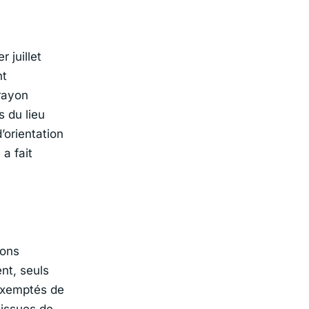
r juillet
nt
 rayon
s du lieu
’orientation
a fait
sons
nt, seuls
 exemptés de
 issues de