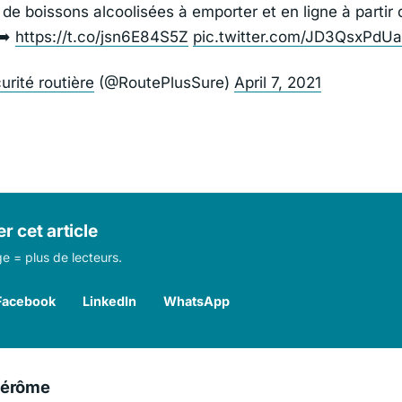
 de boissons alcoolisées à emporter et en ligne à partir 
 ➡️
https://t.co/jsn6E84S5Z
pic.twitter.com/JD3QsxPdUa
urité routière
(@RoutePlusSure)
April 7, 2021
r cet article
e = plus de lecteurs.
Facebook
LinkedIn
WhatsApp
Jérôme