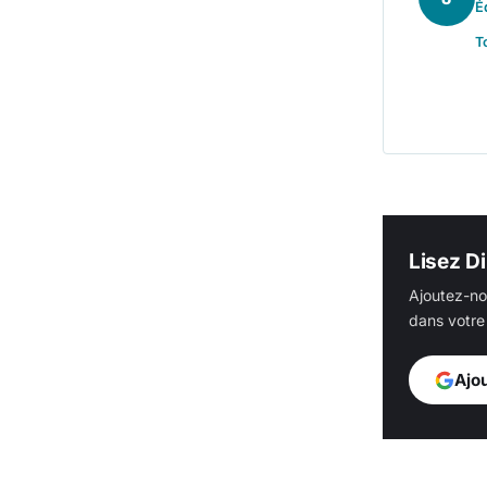
É
T
Lisez Di
Ajoutez-no
dans votre 
Ajo