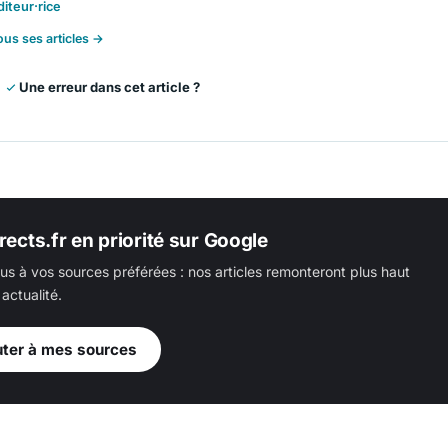
diteur·rice
ous ses articles →
Une erreur dans cet article ?
rects.fr en priorité sur Google
us à vos sources préférées : nos articles remonteront plus haut
actualité.
uter à mes sources