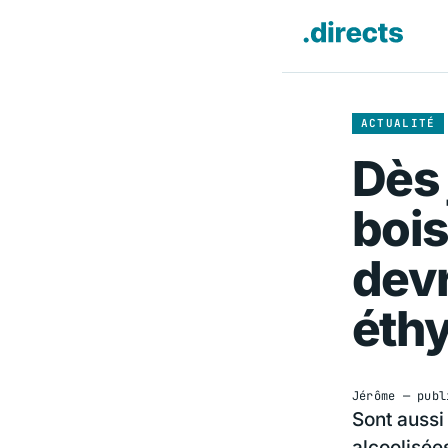
ACTUALITÉ
Dès 
boi
dev
éthy
Jérôme
— publ
Sont aussi
alcoolisée