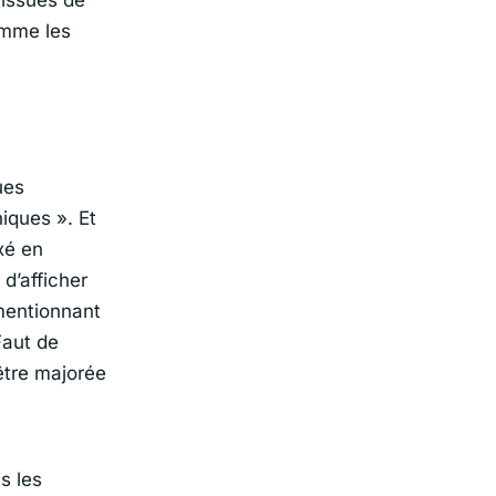
omme les
ues
niques »
. Et
xé en
 d’afficher
mentionnant
Faut de
être majorée
s les