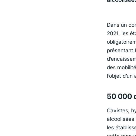
Dans un com
2021, les é
obligatoire
présentant 
d’encaisse
des mobilit
l’objet d’un
50 000 
Cavistes, h
alcoolisées
les établis
cette mesur