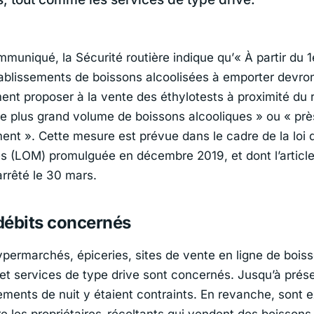
muniqué, la Sécurité routière indique qu’
« À partir du 1e
tablissements de boissons alcoolisées à emporter devro
ment proposer à la vente des éthylotests à proximité du
le plus grand volume de boissons alcooliques »
ou
« prè
ment »
. Cette mesure est prévue dans le cadre de la loi d
és (LOM) promulguée en décembre 2019, et dont l’article 
 arrêté le 30 mars.
débits concernés
ypermarchés, épiceries, sites de vente en ligne de bois
 et services de type drive sont concernés. Jusqu’à prése
sements de nuit y étaient contraints. En revanche, sont
e les propriétaires-récoltants qui vendent des boissons