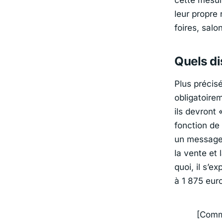
leur propre
foires, salo
Quels di
Plus précis
obligatoire
ils devront
fonction de 
un message 
la vente et 
quoi, il s’
à 1 875 eur
[Commu