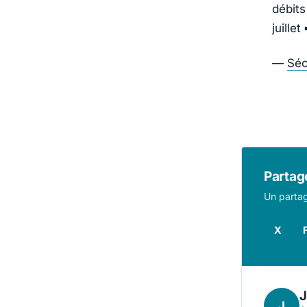
débits
juillet
—
Séc
Partage
Un partag
X
J