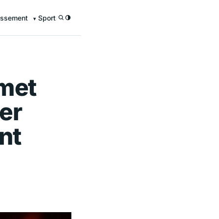
issement
Sport
/
 met
er
nt