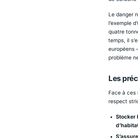
Le danger n’
l’exemple d’
quatre tonn
temps, il s’
européens –
problème ne
Les préc
Face à ces r
respect stri
Stocker 
d’habita
S’assure