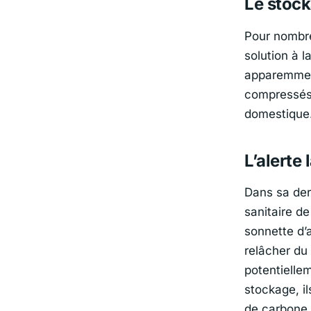
Le stock
Pour nombre
solution à l
apparemment
compressés 
domestique
L’alerte
Dans sa dern
sanitaire de
sonnette d’
relâcher du
potentielle
stockage, i
de carbone 