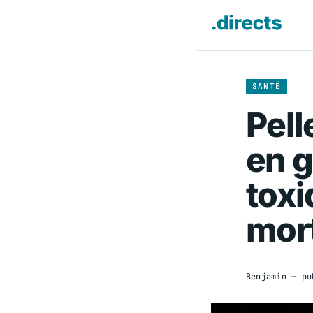
SANTÉ
Pell
en g
toxi
mor
Benjamin
— pu