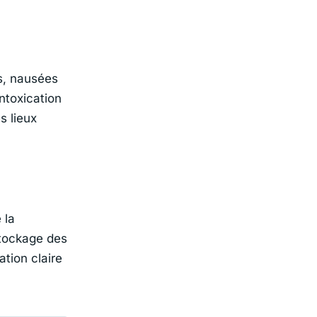
s, nausées
ntoxication
s lieux
 la
stockage des
ation claire