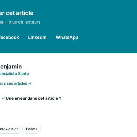
r cet article
e = plus de lecteurs.
Facebook
LinkedIn
WhatsApp
enjamin
pécialiste Santé
ous ses articles →
Une erreur dans cet article ?
Intoxication
Pellets