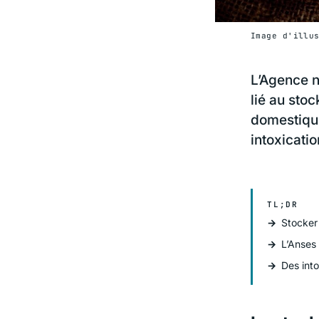
Image d'illu
L’Agence n
lié au sto
domestique
intoxicati
TL;DR
Stocker
L’Anses 
Des into