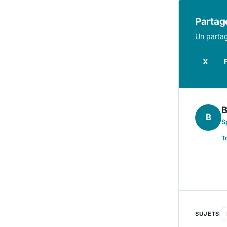
Partage
Un partag
X
B
B
S
T
SUJETS