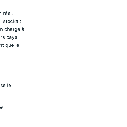
 réel,
l stockait
en charge à
urs pays
nt que le
se le
es