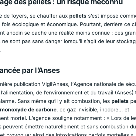
age des pellets : un risque méconnu
 de foyers, se chauffer aux
pellets
s’est imposé comm
a fois écologique et économique. Pourtant, derrière ce c
 anodin se cache une réalité moins connue : ces gran
ne sont pas sans danger lorsqu’il s’agit de leur stocka
.
 lancée par l’Anses
ière publication Vigil’Anses, l’
Agence nationale de sécu
 l’alimentation, de l’environnement et du travail (Anses)
t
alarme. Sans même qu’il y ait combustion, les
pellets
pe
monoxyde de carbone
, ce gaz invisible, inodore… et
ment mortel. L’agence souligne notamment : «
Lors de le
ls peuvent émettre naturellement et sans combustion 
et provoquer ainsi des intoxications parfois mortelles
».