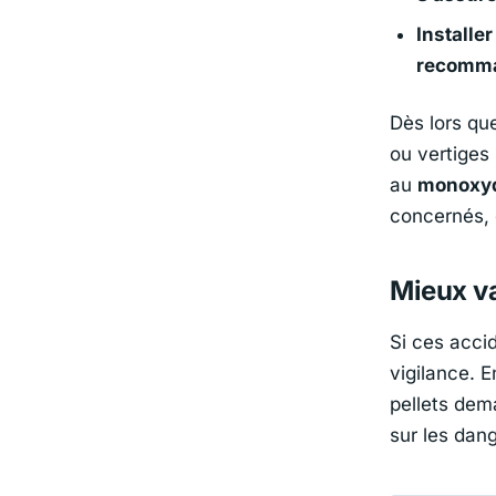
Installe
recomma
Dès lors qu
ou vertiges
au
monoxyd
concernés, 
Mieux va
Si ces acci
vigilance. E
pellets dema
sur les dang