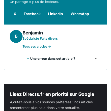
Un partage = plus de lecteurs.
X
Facebook
LinkedIn
WhatsApp
Benjamin
B
Spécialiste Faits divers
Tous ses articles →
Une erreur dans cet article ?
Lisez Directs.fr en priorité sur Google
Ajoutez-nous à vos sources préférées : nos articles
remonteront plus haut dans votre actualité.