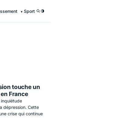
issement
Sport
/
ssion touche un
e en France
 inquiétude
la dépression. Cette
une crise qui continue