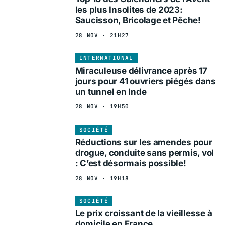
les plus Insolites de 2023:
Saucisson, Bricolage et Pêche!
28 NOV · 21H27
INTERNATIONAL
Miraculeuse délivrance après 17
jours pour 41 ouvriers piégés dans
un tunnel en Inde
28 NOV · 19H50
SOCIÉTÉ
Réductions sur les amendes pour
drogue, conduite sans permis, vol
: C’est désormais possible!
28 NOV · 19H18
SOCIÉTÉ
Le prix croissant de la vieillesse à
domicile en France