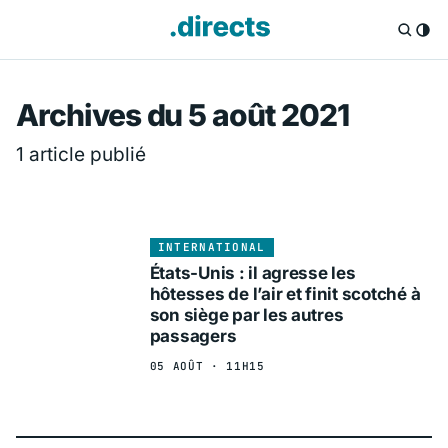
Directs.fr — Info
Archives du 5 août 2021
1 article publié
INTERNATIONAL
États-Unis : il agresse les
hôtesses de l’air et finit scotché à
son siège par les autres
passagers
05 AOÛT · 11H15