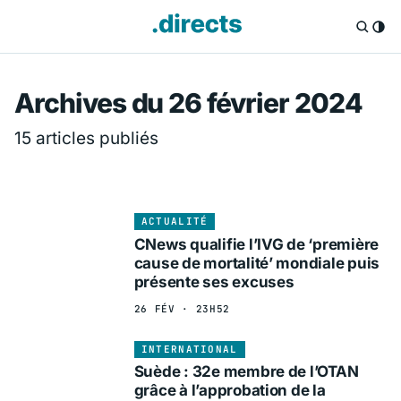
Directs.fr — Info
Archives du 26 février 2024
15 articles publiés
ACTUALITÉ
CNews qualifie l’IVG de ‘première
cause de mortalité’ mondiale puis
présente ses excuses
26 FÉV · 23H52
INTERNATIONAL
Suède : 32e membre de l’OTAN
grâce à l’approbation de la