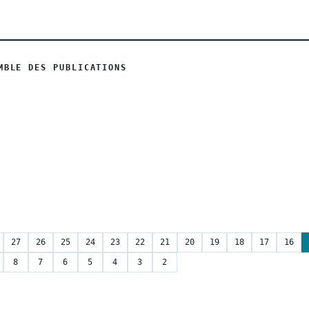
MBLE DES PUBLICATIONS
27
26
25
24
23
22
21
20
19
18
17
16
8
7
6
5
4
3
2