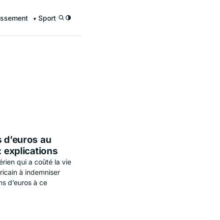
issement
Sport
/
s d’euros au
: explications
ien qui a coûté la vie
ricain à indemniser
ns d’euros à ce