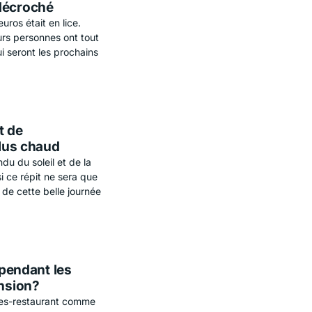
 décroché
ros était en lice.
eurs personnes ont tout
i seront les prochains
t de
plus chaud
du du soleil et de la
si ce répit ne sera que
de cette belle journée
 pendant les
ension?
tres-restaurant comme