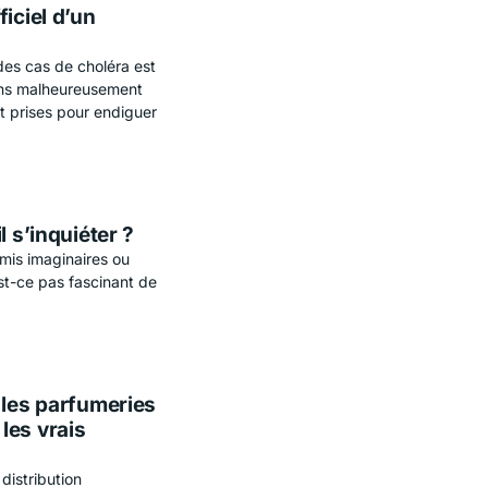
iciel d’un
des cas de choléra est
vons malheureusement
t prises pour endiguer
l s’inquiéter ?
amis imaginaires ou
est-ce pas fascinant de
 les parfumeries
les vrais
 distribution