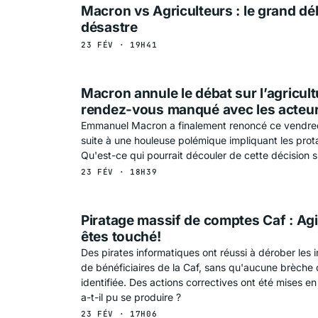
Macron vs Agriculteurs : le grand dé
désastre
23 FÉV · 19H41
Macron annule le débat sur l’agricult
rendez-vous manqué avec les acteur
Emmanuel Macron a finalement renoncé ce vendred
suite à une houleuse polémique impliquant les pro
Qu'est-ce qui pourrait découler de cette décision 
23 FÉV · 18H39
Piratage massif de comptes Caf : Ag
HNOLOGIE
êtes touché!
Des pirates informatiques ont réussi à dérober les i
de bénéficiaires de la Caf, sans qu'aucune brèche d
identifiée. Des actions correctives ont été mises 
a-t-il pu se produire ?
23 FÉV · 17H06