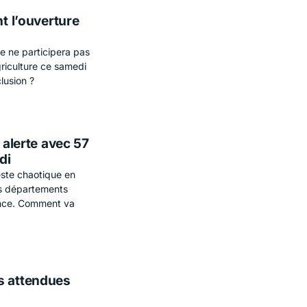
nt l’ouverture
re ne participera pas
griculture ce samedi
lusion ?
 alerte avec 57
di
este chaotique en
rs départements
ance. Comment va
s attendues