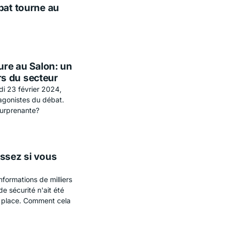
bat tourne au
ure au Salon: un
s du secteur
i 23 février 2024,
tagonistes du débat.
surprenante?
issez si vous
nformations de milliers
e sécurité n'ait été
en place. Comment cela