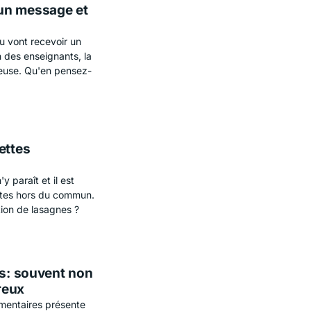
un message et
u vont recevoir un
on des enseignants, la
reuse. Qu'en pensez-
ettes
y paraît et il est
ettes hors du commun.
ion de lasagnes ?
es: souvent non
reux
mentaires présente