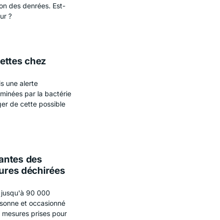
ion des denrées. Est-
ur ?
vettes chez
s une alerte
minées par la bactérie
er de cette possible
antes des
tures déchirées
é jusqu'à 90 000
rsonne et occasionné
s mesures prises pour