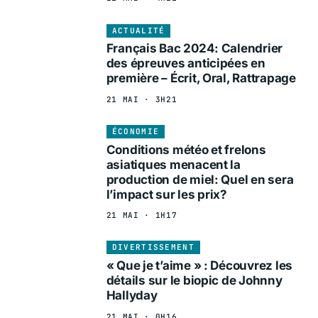
ACTUALITÉ
Français Bac 2024: Calendrier
des épreuves anticipées en
première – Écrit, Oral, Rattrapage
21 MAI · 3H21
ÉCONOMIE
Conditions météo et frelons
asiatiques menacent la
production de miel: Quel en sera
l’impact sur les prix?
21 MAI · 1H17
DIVERTISSEMENT
« Que je t’aime » : Découvrez les
détails sur le biopic de Johnny
Hallyday
21 MAI · 0H16