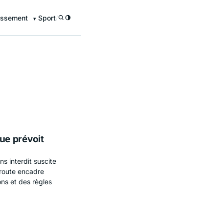
issement
Sport
/
que prévoit
s interdit suscite
 route encadre
ns et des règles