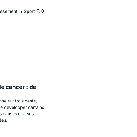
issement
Sport
/
de cancer : de
ne sur trois cents,
de développer certains
s causes et à ses
ées.