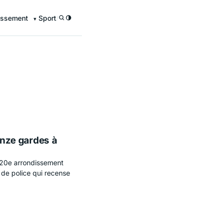
issement
Sport
/
uinze gardes à
 20e arrondissement
r de police qui recense