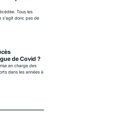
 décédée. Tous les
ne s'agit donc pas de
écès
ague de Covid ?
prise en charge des
orts dans les années à