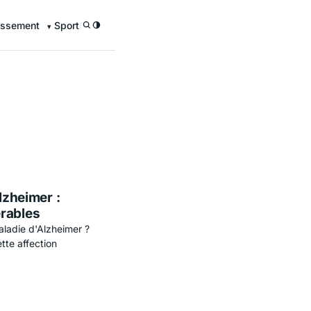
issement
Sport
/
lzheimer :
érables
aladie d'Alzheimer ?
tte affection