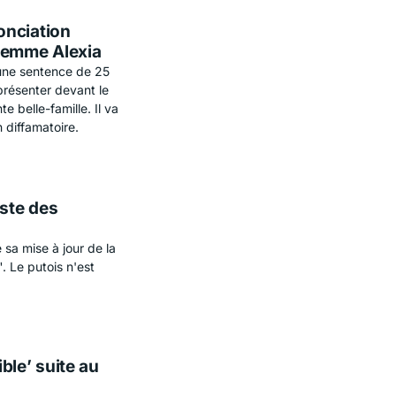
onciation
 femme Alexia
 une sentence de 25
présenter devant le
e belle-famille. Il va
 diffamatoire.
iste des
 sa mise à jour de la
 Le putois n'est
ible’ suite au