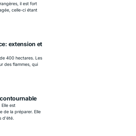
angères, il est fort
agée, celle-ci étant
ce: extension et
s de 400 hectares. Les
ur des flammes, qui
incontournable
 Elle est
le de la préparer. Elle
s d'été.