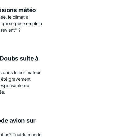
visions météo
ée, le climat a
 qui se pose en plein
revient" ?
 Doubs suite à
s dans le collimateur
 a été gravement
 responsable du
ée.
ode avion sur
aution? Tout le monde