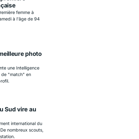
nçaise
 première femme à
samedi à l'âge de 94
 meilleure photo
nte une Intelligence
és de "match" en
ofil.
u Sud vire au
ment international du
. De nombreux scouts,
station.