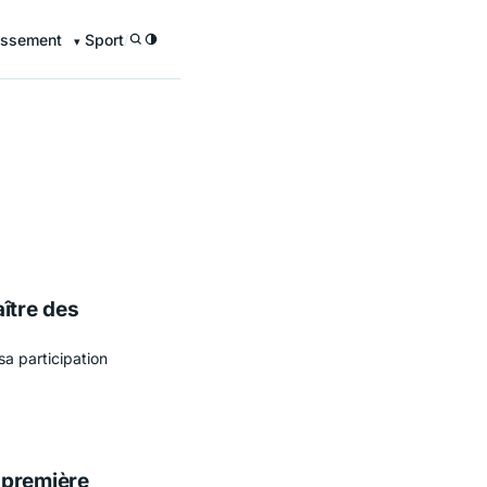
issement
Sport
/
ître des
a participation
 première