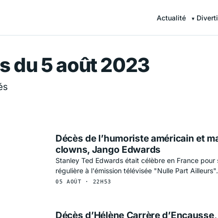
Actualité
Divert
r — Information en continu
s du 5 août 2023
és
Décès de l’humoriste américain et ma
clowns, Jango Edwards
Stanley Ted Edwards était célèbre en France pour s
régulière à l'émission télévisée "Nulle Part Ailleurs".
05 AOÛT · 22H53
Décès d’Hélène Carrère d’Encausse,