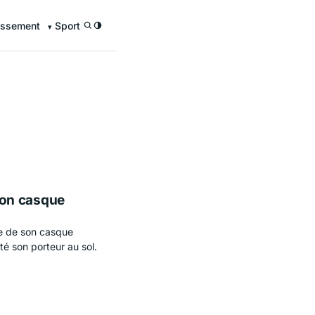
issement
Sport
/
 son casque
de de son casque
té son porteur au sol.