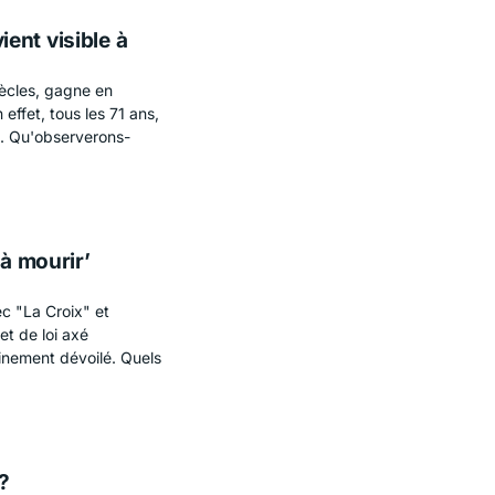
ent visible à
ècles, gagne en
effet, tous les 71 ans,
e. Qu'observerons-
 à mourir’
c "La Croix" et
et de loi axé
inement dévoilé. Quels
?