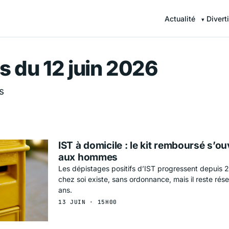
Actualité
Divert
r — Information en continu
s du 12 juin 2026
s
IST à domicile : le kit remboursé s’o
aux hommes
Les dépistages positifs d’IST progressent depuis 2
chez soi existe, sans ordonnance, mais il reste rés
ans.
13 JUIN · 15H00