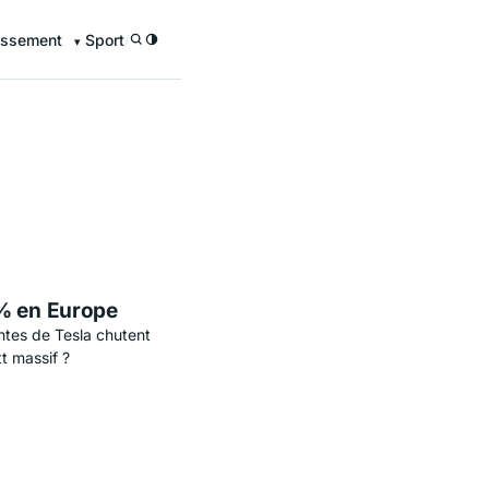
issement
Sport
/
9% en Europe
ntes de Tesla chutent
t massif ?