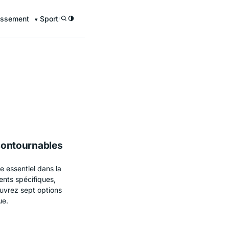
issement
Sport
/
ncontournables
e essentiel dans la
ents spécifiques,
ouvrez sept options
ue.